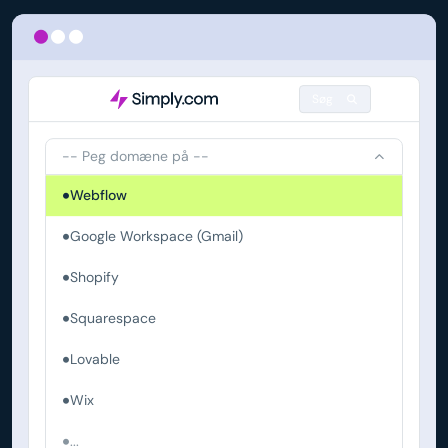
Søg
-- Peg domæne på --
Webflow
Google Workspace (Gmail)
Shopify
Squarespace
Lovable
Wix
...