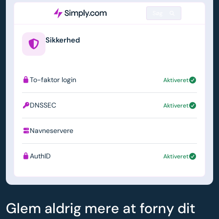
Søg
Sikkerhed
example.us
To-faktor login
Aktiveret
DNSSEC
Aktiveret
Navneservere
ns1.simply.com
AuthID
Aktiveret
Glem aldrig mere at forny dit