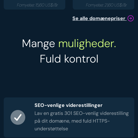
Fornyelse: 15,60 US$/år
Fornyelse: 21,60 US$/år
Se alle domænepriser
Mange
muligheder.
Fuld kontrol
SEO-venlige viderestillinger
Lav en gratis 301 SEO-venlig viderestilling
på dit domæne, med fuld HTTPS-
understøttelse