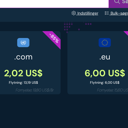
S
Indstillinger
Bulk-søg
-85%
.com
.eu
2,02 US$
6,00 US$
Flytning: 13,19 US$
Flytning: 6,00 US$
Fornyelse: 19,80 US$/år
Fornyelse: 15,60 U