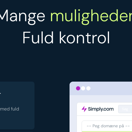
Mange
muligheder
Fuld kontrol
r
 med fuld
Søg
-- Peg domæne på --