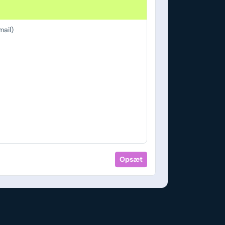
ail)
Opsæt