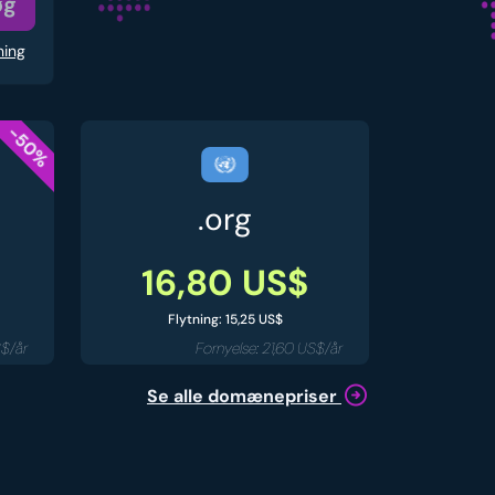
øg
ning
-50%
.org
16,80 US$
Flytning: 15,25 US$
S$/år
Fornyelse: 21,60 US$/år
Se alle domænepriser