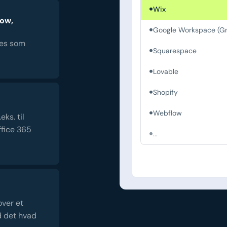
Wix
low,
Google Workspace (Gm
es som
Squarespace
Lovable
Shopify
Webflow
ks. til
fice 365
...
over et
d det hvad