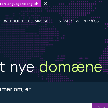
tch language to english
WEBHOTEL
HJEMMESIDE-DESIGNER
WORDPRESS
it nye
domæne
mer om, er