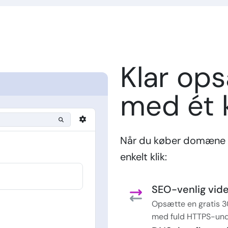
Klar op
med ét k
Når du køber domæne 
enkelt klik:
SEO-venlig vider
Opsætte en gratis 3
med fuld HTTPS-und