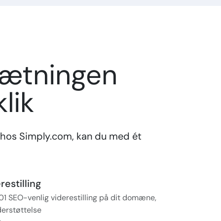
sætningen
lik
hos Simply.com, kan du med ét
estilling
01 SEO-venlig viderestilling på dit domæne,
erstøttelse