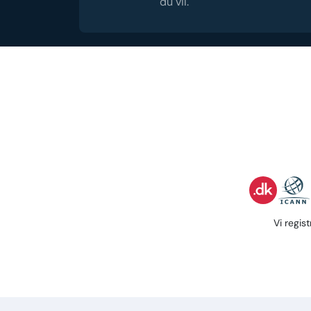
du vil.
Vi regis