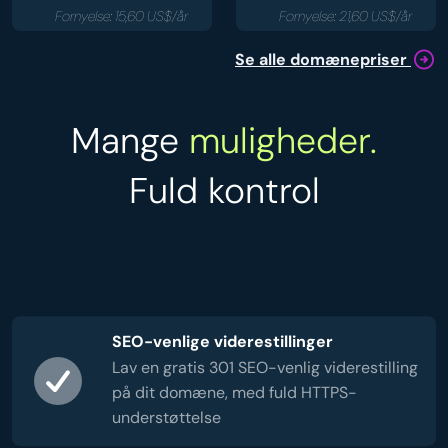
Fornyelse: 15,60 US$/år
Fornyelse: 21,60 US$/år
Se alle domænepriser
Mange
muligheder.
Fuld kontrol
SEO-venlige viderestillinger
Lav en gratis 301 SEO-venlig viderestilling
på dit domæne, med fuld HTTPS-
understøttelse