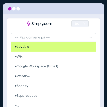
Søg
-- Peg domæne på --
Lovable
Wix
Google Workspace (Gmail)
Webflow
Shopify
Squarespace
...