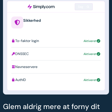
Søg
Sikkerhed
example.us
To-faktor login
Aktiveret
DNSSEC
Aktiveret
Navneservere
ns1.simply.com
AuthID
Aktiveret
Glem aldrig mere at forny dit