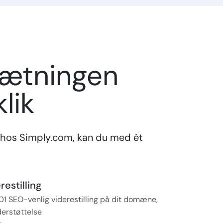
sætningen
lik
hos Simply.com, kan du med ét
estilling
01 SEO-venlig viderestilling på dit domæne,
erstøttelse