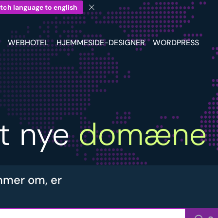
tch language to english
WEBHOTEL
HJEMMESIDE-DESIGNER
WORDPRESS
it nye
domæne
mer om, er