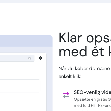
Klar op
med ét k
Når du køber domæne 
enkelt klik:
SEO-venlig vider
Opsætte en gratis 3
med fuld HTTPS-und