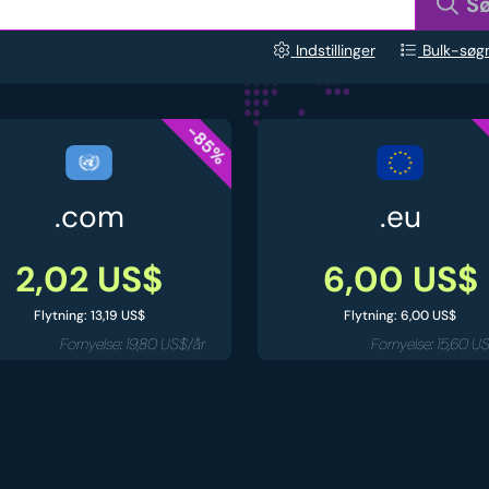
S
Indstillinger
Bulk-søg
-85%
.com
.eu
2,02 US$
6,00 US$
Flytning: 13,19 US$
Flytning: 6,00 US$
Fornyelse: 19,80 US$/år
Fornyelse: 15,60 U