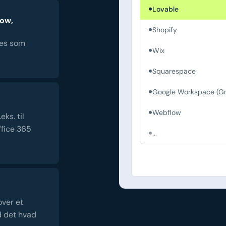
Lovable
low,
Shopify
es som
Wix
Squarespace
Google Workspace (Gm
Webflow
ks. til
fice 365
...
over et
d det hvad