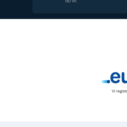
du vil.
Vi regis