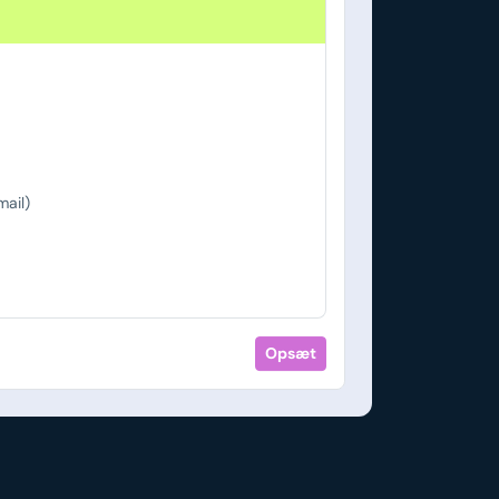
ail)
Opsæt