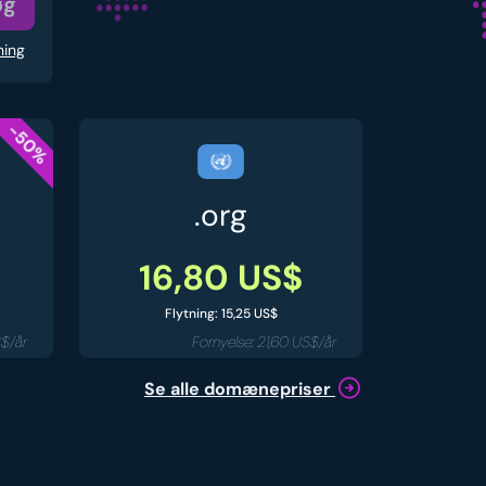
øg
ning
-50%
.org
16,80 US$
Flytning: 15,25 US$
S$/år
Fornyelse: 21,60 US$/år
Se alle domænepriser