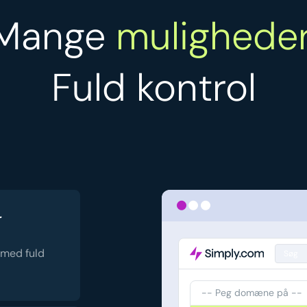
Mange
muligheder
Fuld kontrol
r
 med fuld
Søg
-- Peg domæne på --