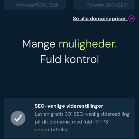
Fornyelse: 15,60 US$/år
Fornyelse: 21,60 US$/år
Se alle domænepriser
Mange
muligheder.
Fuld kontrol
SEO-venlige viderestillinger
Lav en gratis 301 SEO-venlig viderestilling
på dit domæne, med fuld HTTPS-
understøttelse