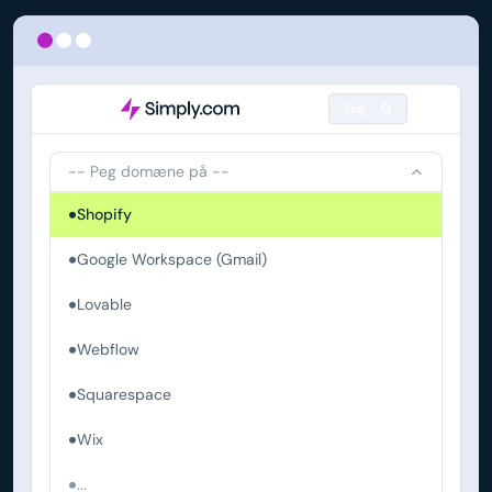
Søg
-- Peg domæne på --
Shopify
Google Workspace (Gmail)
Lovable
Webflow
Squarespace
Wix
...