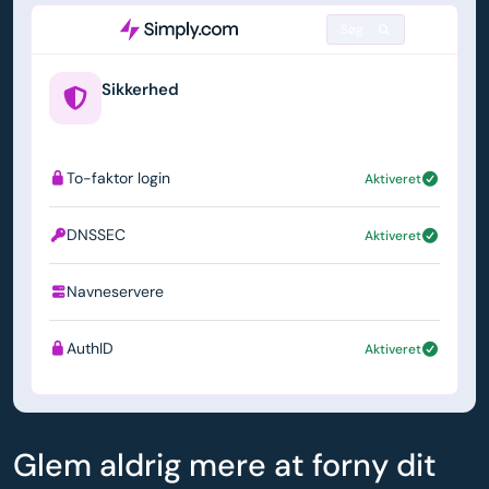
Søg
Sikkerhed
example.us
To-faktor login
Aktiveret
DNSSEC
Aktiveret
Navneservere
ns1.simply.com
AuthID
Aktiveret
Glem aldrig mere at forny dit