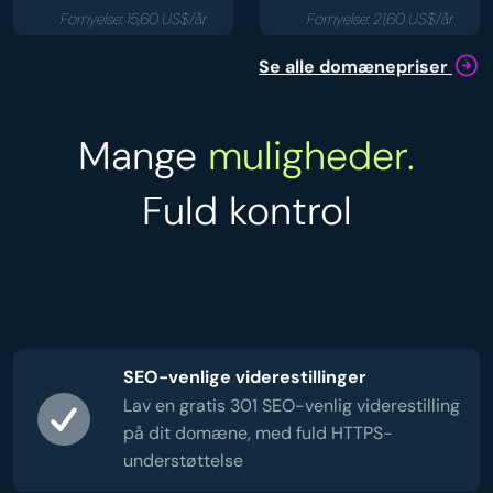
Fornyelse: 15,60 US$/år
Fornyelse: 21,60 US$/år
Se alle domænepriser
Mange
muligheder.
Fuld kontrol
SEO-venlige viderestillinger
Lav en gratis 301 SEO-venlig viderestilling
på dit domæne, med fuld HTTPS-
understøttelse