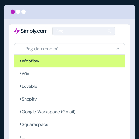
Søg
-- Peg domæne på --
Webflow
Wix
Lovable
Shopify
Google Workspace (Gmail)
Squarespace
...