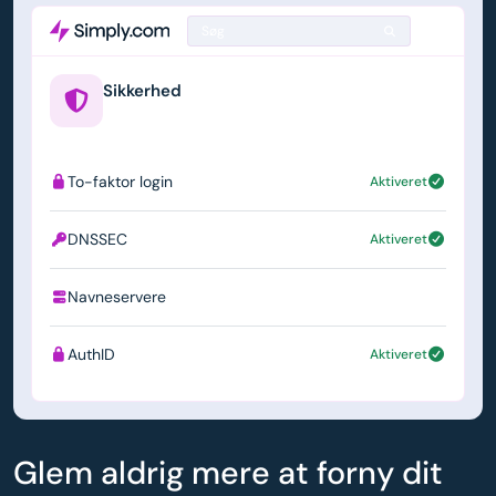
Søg
Sikkerhed
example.us
To-faktor login
Aktiveret
DNSSEC
Aktiveret
Navneservere
ns1.simply.com
AuthID
Aktiveret
Glem aldrig mere at forny dit