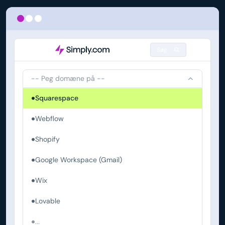
Søg
-- Peg domæne på --
Squarespace
Webflow
Shopify
Google Workspace (Gmail)
Wix
Lovable
...