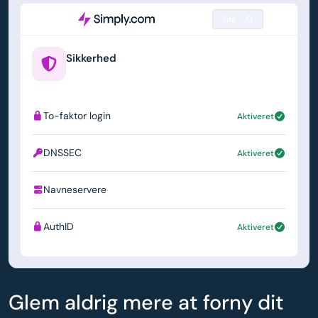
Søg
Sikkerhed
example.us
To-faktor login
Aktiveret
DNSSEC
Aktiveret
Navneservere
ns1.simply.com
AuthID
Aktiveret
Glem aldrig mere at forny dit