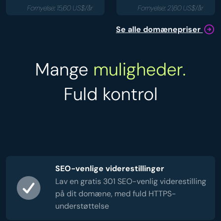
Fornyelse: 15,60 US$/år
Fornyelse: 21,60 US$/år
Se alle domænepriser
Mange
muligheder.
Fuld kontrol
SEO-venlige viderestillinger
Lav en gratis 301 SEO-venlig viderestilling
på dit domæne, med fuld HTTPS-
understøttelse