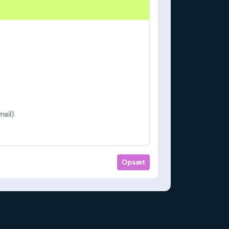
ail)
Opsæt