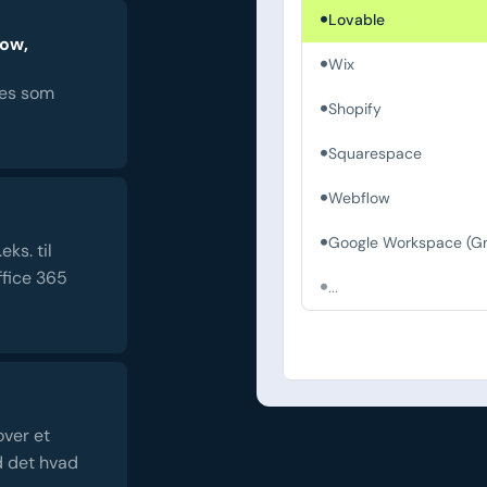
Lovable
low,
Wix
es som
Shopify
Squarespace
Webflow
Google Workspace (Gm
ks. til
fice 365
...
over et
d det hvad