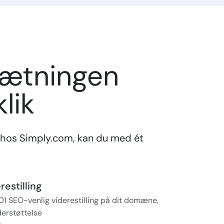
sætningen
lik
hos Simply.com, kan du med ét
estilling
01 SEO-venlig viderestilling på dit domæne,
erstøttelse