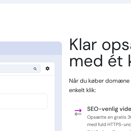
Klar op
med ét k
Når du køber domæne 
enkelt klik:
SEO-venlig vider
Opsætte en gratis 3
med fuld HTTPS-und