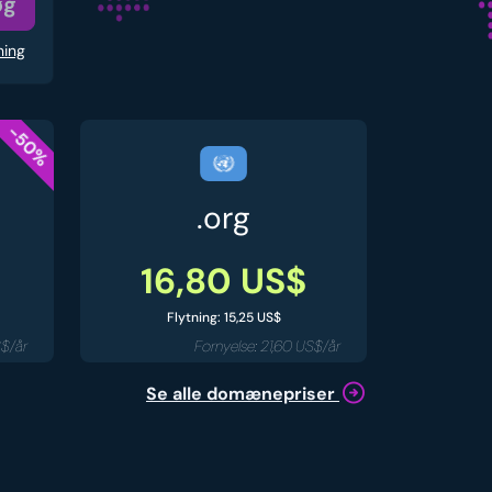
øg
ning
-50%
.org
16,80 US$
Flytning: 15,25 US$
S$/år
Fornyelse: 21,60 US$/år
Se alle domænepriser