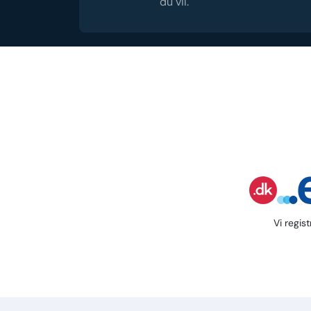
du vil.
Vi regis