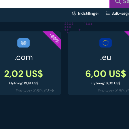
S
Indstillinger
Bulk-søg
-85%
.com
.eu
2,02 US$
6,00 US$
Flytning: 13,19 US$
Flytning: 6,00 US$
Fornyelse: 19,80 US$/år
Fornyelse: 15,60 U