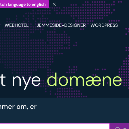
tch language to english
WEBHOTEL
HJEMMESIDE-DESIGNER
WORDPRESS
it nye
domæne
mer om, er