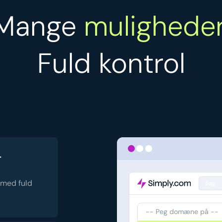
Mange
muligheder
Fuld kontrol
r
 med fuld
Søg
-- Peg domæne på --