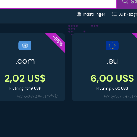
S
Indstillinger
Bulk-søg
-85%
.com
.eu
2,02 US$
6,00 US$
Flytning: 13,19 US$
Flytning: 6,00 US$
Fornyelse: 19,80 US$/år
Fornyelse: 15,60 U