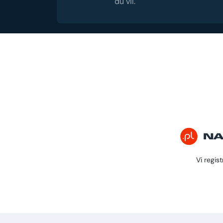
du vil.
Vi regis