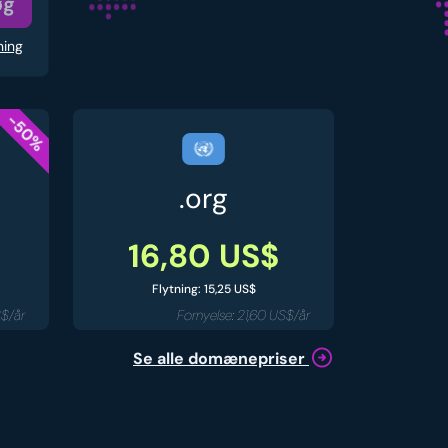
øg
ning
-50%
.org
16,80 US$
Flytning: 15,25 US$
S$/år
Fornyelse: 21,60 US$/år
Se alle domænepriser