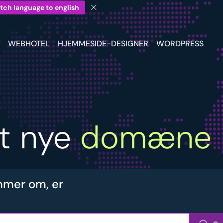
tch language to english
WEBHOTEL
HJEMMESIDE-DESIGNER
WORDPRESS
it nye
domæne
mer om, er