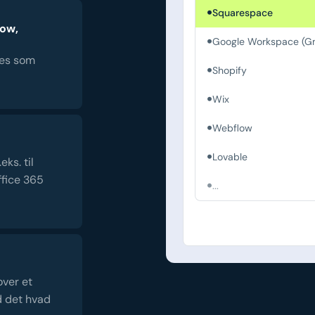
Squarespace
low,
Google Workspace (Gm
es som
Shopify
Wix
Webflow
Lovable
ks. til
fice 365
...
over et
d det hvad