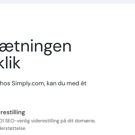
sætningen
lik
hos Simply.com, kan du med ét
estilling
01 SEO-venlig viderestilling på dit domæne,
erstøttelse