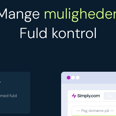
Mange
muligheder
Fuld kontrol
r
 med fuld
Søg
-- Peg domæne på --