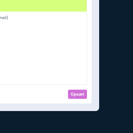
ail)
Opsæt