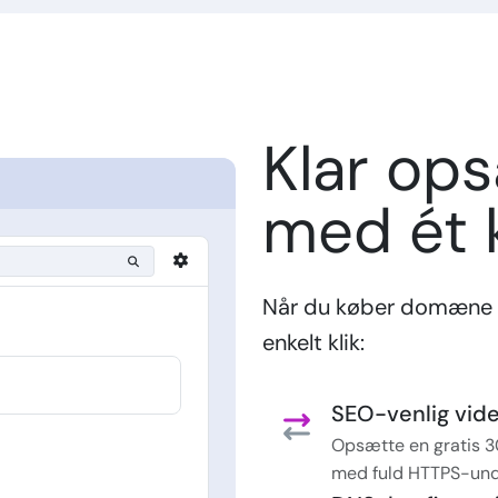
Klar op
med ét k
Når du køber domæne 
enkelt klik:
SEO-venlig vider
Opsætte en gratis 3
med fuld HTTPS-und