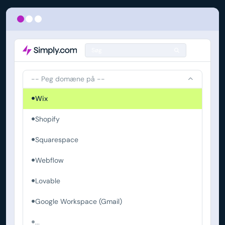
Søg
-- Peg domæne på --
Wix
Shopify
Squarespace
Webflow
Lovable
Google Workspace (Gmail)
...