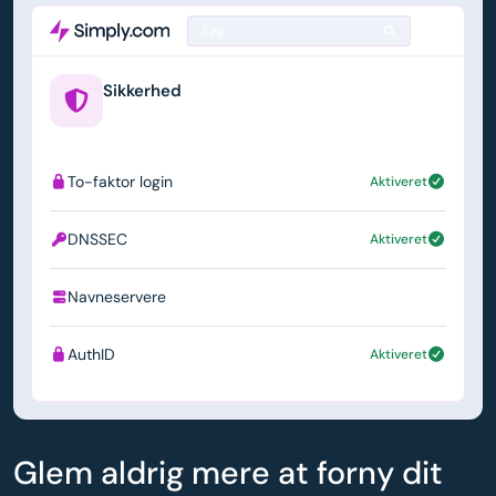
Søg
Sikkerhed
example.us
To-faktor login
Aktiveret
DNSSEC
Aktiveret
Navneservere
ns1.simply.com
AuthID
Aktiveret
Glem aldrig mere at forny dit