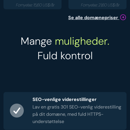
Fornyelse: 15,60 US$/år
Fornyelse: 21,60 US$/år
Se alle domænepriser
Mange
muligheder.
Fuld kontrol
SEO-venlige viderestillinger
Lav en gratis 301 SEO-venlig viderestilling
på dit domæne, med fuld HTTPS-
understøttelse