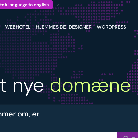
tch language to english
WEBHOTEL
HJEMMESIDE-DESIGNER
WORDPRESS
it nye
domæne
mer om, er