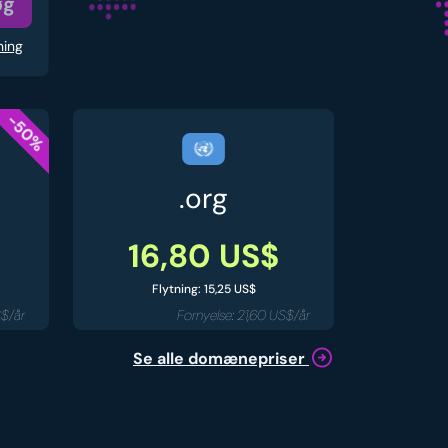
øg
ning
-50%
.org
16,80 US$
Flytning: 15,25 US$
S$/år
Fornyelse: 21,60 US$/år
Se alle domænepriser