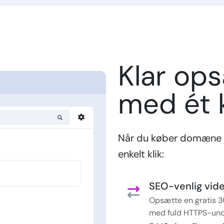
Klar op
med ét k
Når du køber domæne 
enkelt klik:
SEO-venlig vider
Opsætte en gratis 3
med fuld HTTPS-und