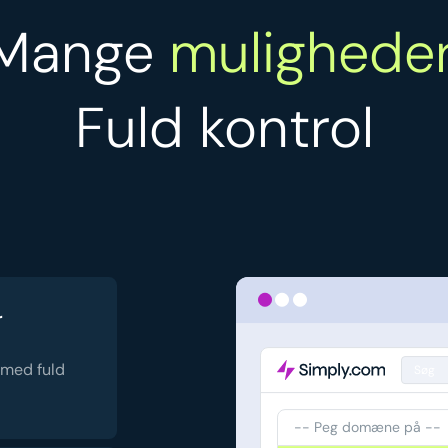
Mange
muligheder
Fuld kontrol
r
 med fuld
Søg
-- Peg domæne på --