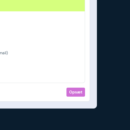
ail)
Opsæt