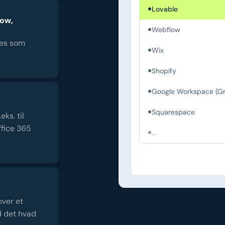
Lovable
low,
Webflow
es som
Wix
Shopify
Google Workspace (Gm
Squarespace
ks. til
fice 365
...
over et
d det hvad