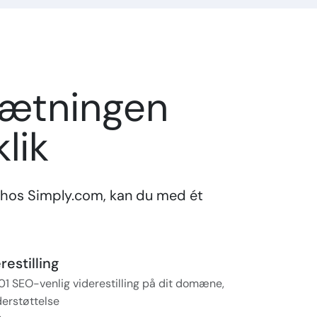
sætningen
lik
hos Simply.com, kan du med ét
estilling
01 SEO-venlig viderestilling på dit domæne,
erstøttelse