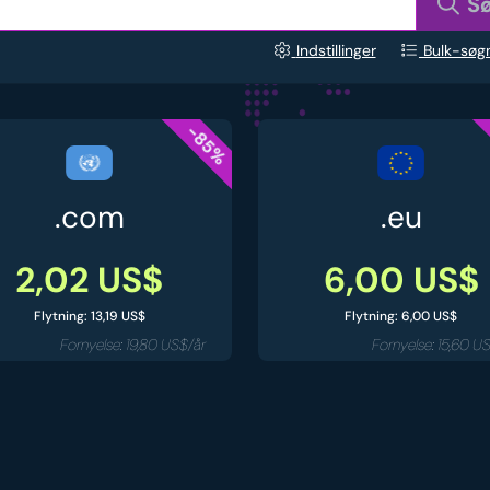
S
Indstillinger
Bulk-søg
-85%
.com
.eu
2,02 US$
6,00 US$
Flytning: 13,19 US$
Flytning: 6,00 US$
Fornyelse: 19,80 US$/år
Fornyelse: 15,60 U