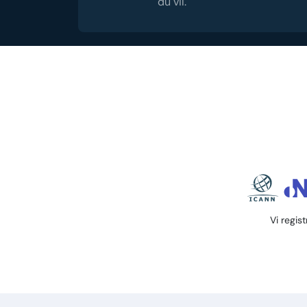
du vil.
Vi regis