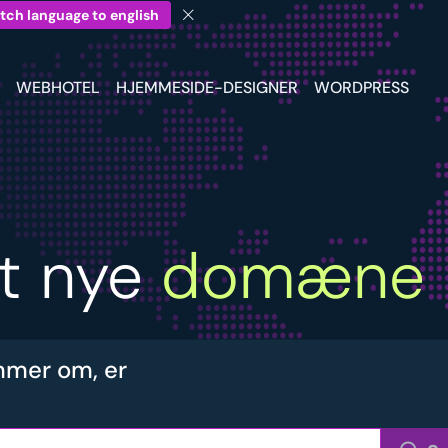
tch language to english
WEBHOTEL
HJEMMESIDE-DESIGNER
WORDPRESS
it nye
domæne
mer om, er