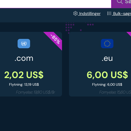
S
Indstillinger
Bulk-søg
-85%
.com
.eu
2,02 US$
6,00 US$
Flytning: 13,19 US$
Flytning: 6,00 US$
Fornyelse: 19,80 US$/år
Fornyelse: 15,60 U