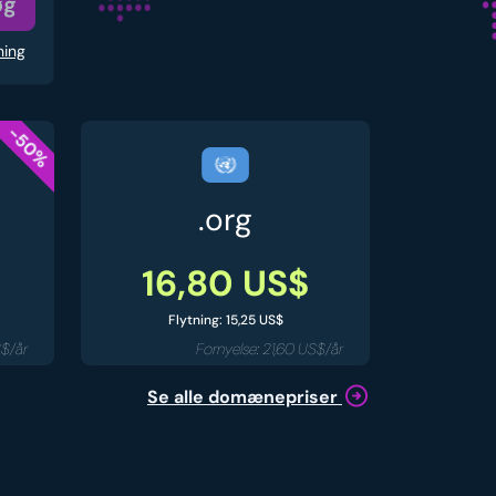
øg
ning
-50%
.org
16,80 US$
Flytning: 15,25 US$
S$/år
Fornyelse: 21,60 US$/år
Se alle domænepriser