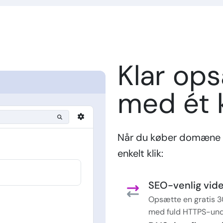
Klar op
med ét k
Når du køber domæne 
enkelt klik:
SEO-venlig vider
Opsætte en gratis 3
med fuld HTTPS-und