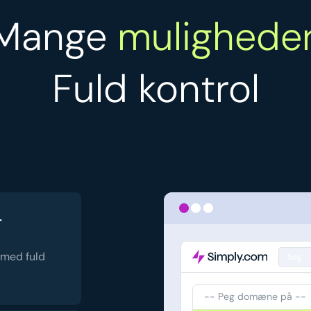
Mange
muligheder
Fuld kontrol
r
 med fuld
Søg
-- Peg domæne på --