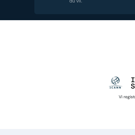
du vil.
Vi regis