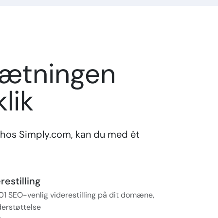
sætningen
lik
hos Simply.com, kan du med ét
estilling
01 SEO-venlig viderestilling på dit domæne,
erstøttelse