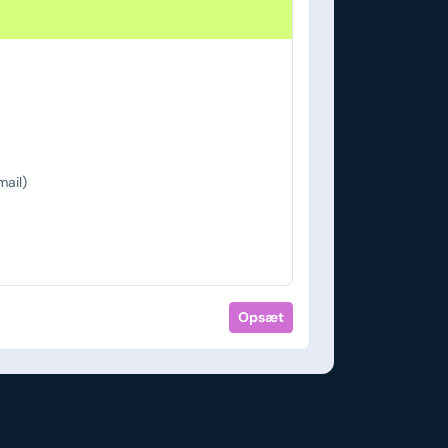
ail)
Opsæt