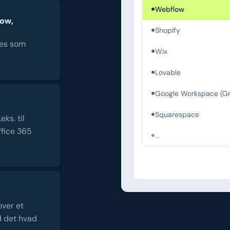
Webflow
low,
Shopify
es som
Wix
Lovable
Google Workspace (Gm
Squarespace
ks. til
fice 365
...
over et
d det hvad