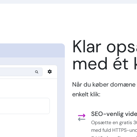
Klar op
med ét k
Når du køber domæne 
enkelt klik:
SEO-venlig vider
Opsætte en gratis 3
med fuld HTTPS-und