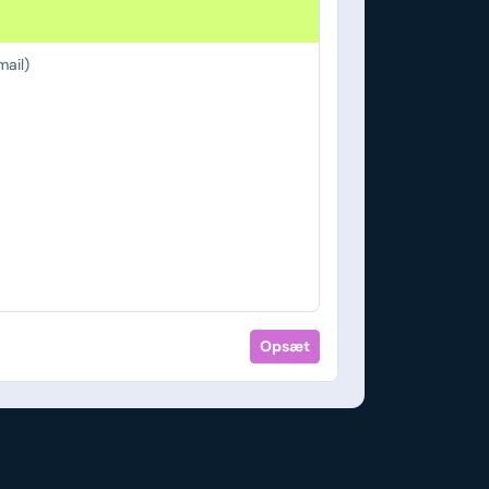
ail)
Opsæt