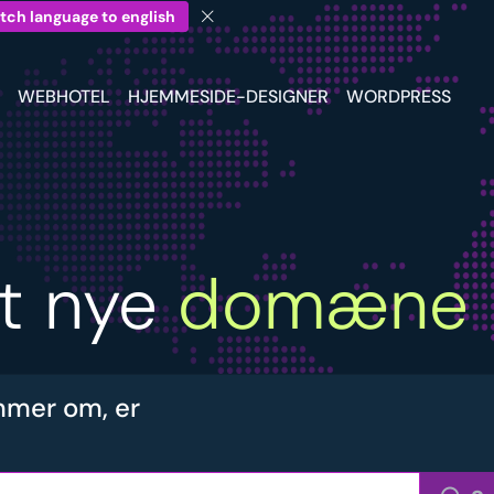
tch language to english
WEBHOTEL
HJEMMESIDE-DESIGNER
WORDPRESS
it nye
domæne
mer om, er