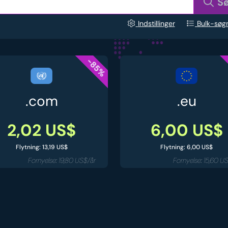
S
Indstillinger
Bulk-søg
-85%
.com
.eu
2,02 US$
6,00 US$
Flytning: 13,19 US$
Flytning: 6,00 US$
Fornyelse: 19,80 US$/år
Fornyelse: 15,60 U