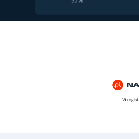
du vil.
Vi regis