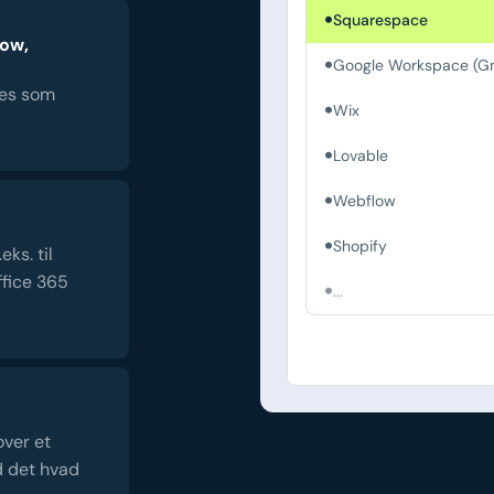
Squarespace
low,
Google Workspace (Gm
es som
Wix
Lovable
Webflow
Shopify
ks. til
fice 365
...
over et
d det hvad