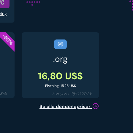
øg
ning
-50%
.org
16,80 US$
Flytning: 15,25 US$
S$/år
Fornyelse: 21,60 US$/år
Se alle domænepriser