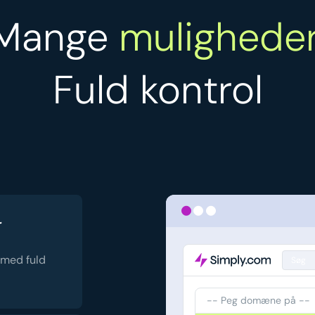
Mange
muligheder
Fuld kontrol
r
 med fuld
Søg
-- Peg domæne på --