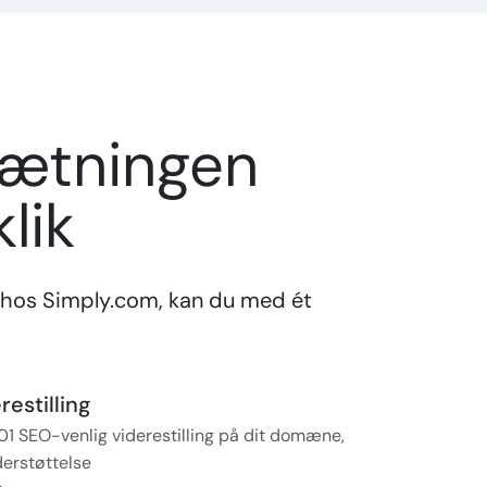
sætningen
lik
hos Simply.com, kan du med ét
estilling
01 SEO-venlig viderestilling på dit domæne,
erstøttelse