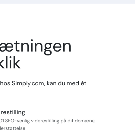
sætningen
lik
hos Simply.com, kan du med ét
estilling
01 SEO-venlig viderestilling på dit domæne,
erstøttelse