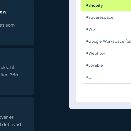
Shopify
low,
Squarespace
es som
Wix
Google Workspace (Gm
Webflow
Lovable
ks. til
fice 365
...
over et
d det hvad