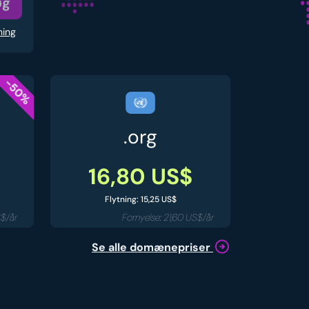
øg
ning
-50%
.org
16,80 US$
Flytning: 15,25 US$
S$/år
Fornyelse: 21,60 US$/år
Se alle domænepriser