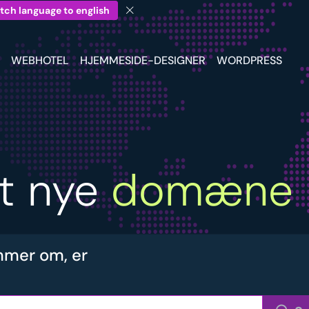
tch language to english
WEBHOTEL
HJEMMESIDE-DESIGNER
WORDPRESS
it nye
domæne
mer om, er