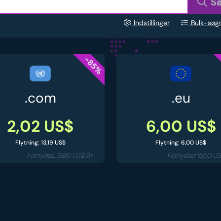
S
Indstillinger
Bulk-søg
-85%
.com
.eu
2,02 US$
6,00 US$
Flytning: 13,19 US$
Flytning: 6,00 US$
Fornyelse: 19,80 US$/år
Fornyelse: 15,60 U