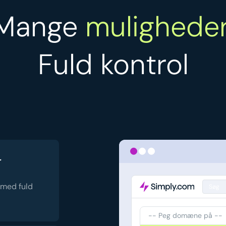
Mange
muligheder
Fuld kontrol
r
 med fuld
Søg
-- Peg domæne på --