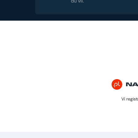
du vil.
Vi regis