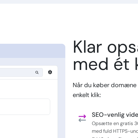
Klar op
med ét k
Når du køber domæne 
enkelt klik:
SEO-venlig vider
Opsætte en gratis 3
med fuld HTTPS-und