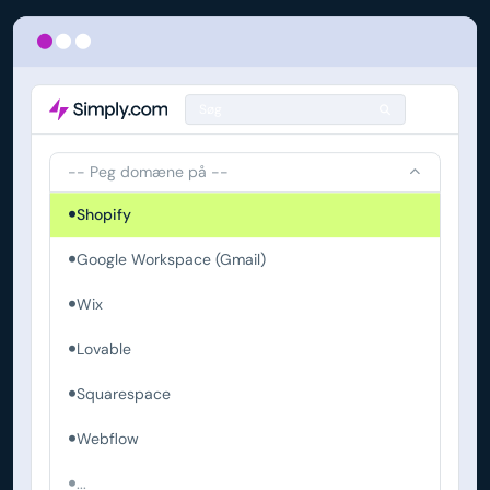
Søg
-- Peg domæne på --
Shopify
Google Workspace (Gmail)
Wix
Lovable
Squarespace
Webflow
...