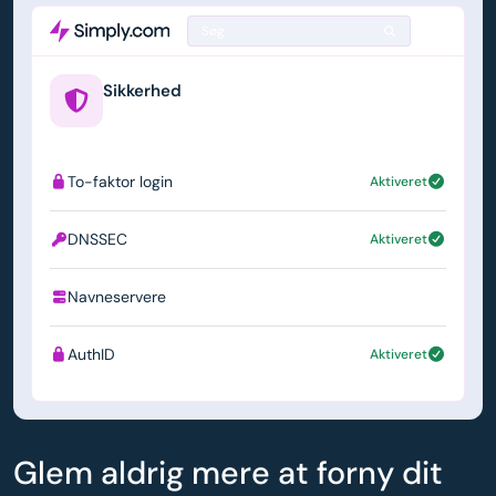
Søg
Sikkerhed
example.us
To-faktor login
Aktiveret
DNSSEC
Aktiveret
Navneservere
ns1.simply.com
AuthID
Aktiveret
Glem aldrig mere at forny dit