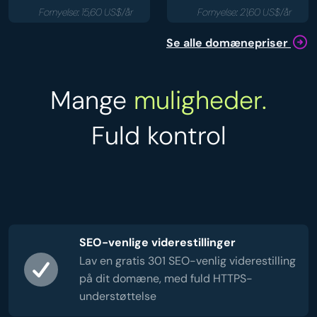
Fornyelse: 15,60 US$/år
Fornyelse: 21,60 US$/år
Se alle domænepriser
Mange
muligheder.
Fuld kontrol
SEO-venlige viderestillinger
Lav en gratis 301 SEO-venlig viderestilling
på dit domæne, med fuld HTTPS-
understøttelse