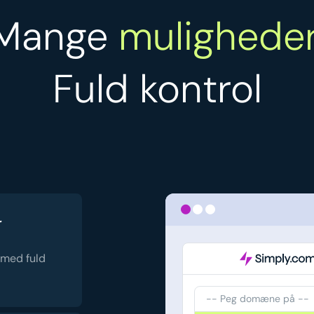
Mange
muligheder
Fuld kontrol
r
 med fuld
-- Peg domæne på --