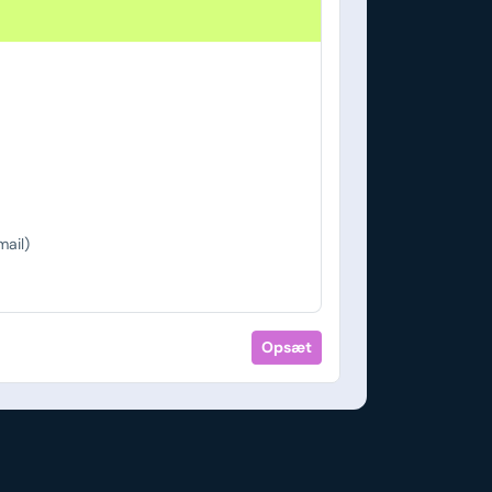
ail)
Opsæt