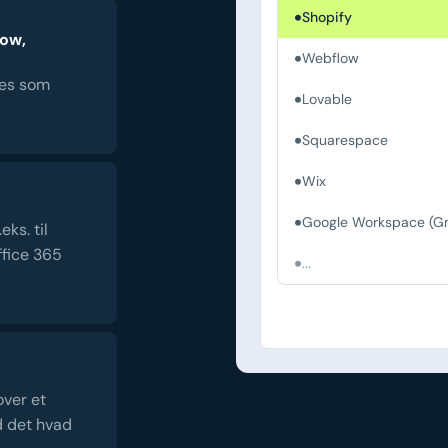
Shopify
low,
Webflow
es som
Lovable
Squarespace
Wix
Google Workspace (Gm
ks. til
fice 365
...
over et
d det hvad