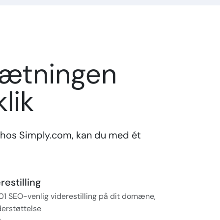
sætningen
lik
hos Simply.com, kan du med ét
estilling
01 SEO-venlig viderestilling på dit domæne,
erstøttelse