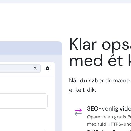
Klar op
med ét k
Når du køber domæne 
enkelt klik:
SEO-venlig vider
Opsætte en gratis 3
med fuld HTTPS-und