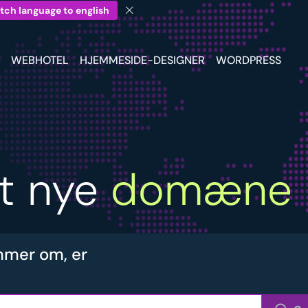
tch language to english
WEBHOTEL
HJEMMESIDE-DESIGNER
WORDPRESS
it nye
domæne
mer om, er