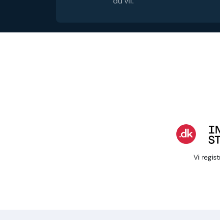
du vil.
Vi regis