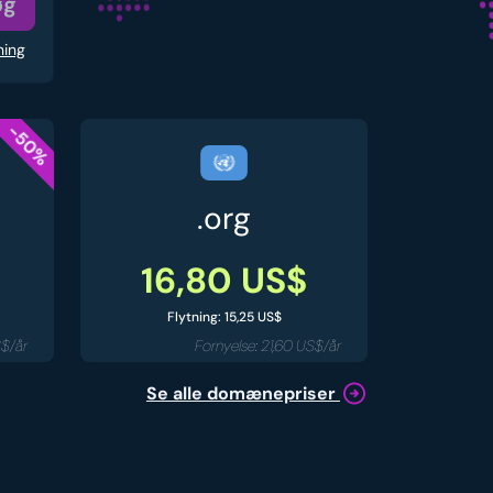
øg
ning
-50%
.org
16,80 US$
Flytning: 15,25 US$
S$/år
Fornyelse: 21,60 US$/år
Se alle domænepriser