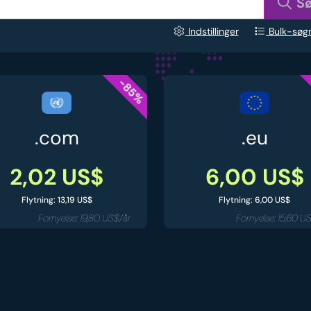
S
Indstillinger
Bulk-søg
-85%
.com
.eu
2,02 US$
6,00 US$
Flytning: 13,19 US$
Flytning: 6,00 US$
Fornyelse: 19,80 US$/år
Fornyelse: 15,60 U