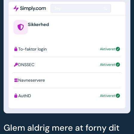
Søg
Sikkerhed
example.us
To-faktor login
Aktiveret
DNSSEC
Aktiveret
Navneservere
ns1.simply.com
AuthID
Aktiveret
Glem aldrig mere at forny dit