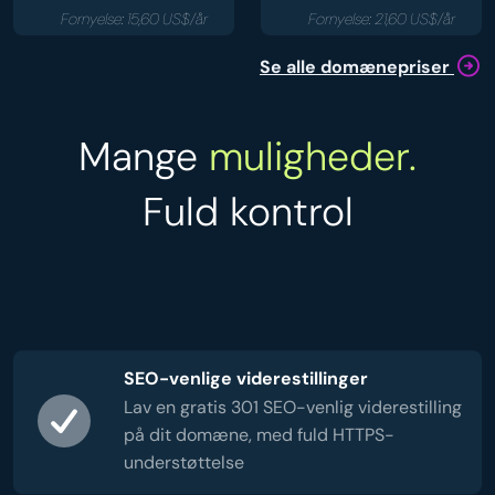
Fornyelse: 15,60 US$/år
Fornyelse: 21,60 US$/år
Se alle domænepriser
Mange
muligheder.
Fuld kontrol
SEO-venlige viderestillinger
Lav en gratis 301 SEO-venlig viderestilling
på dit domæne, med fuld HTTPS-
understøttelse