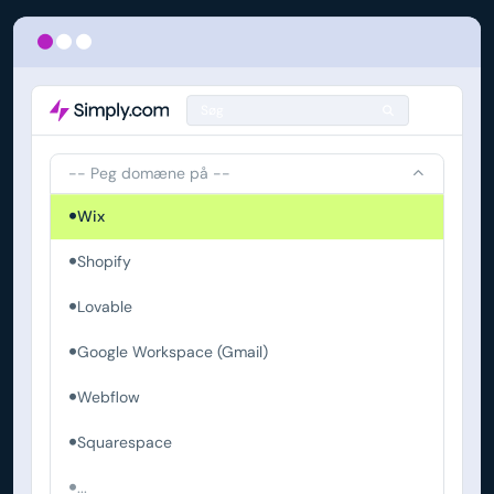
Søg
-- Peg domæne på --
Wix
Shopify
Lovable
Google Workspace (Gmail)
Webflow
Squarespace
...