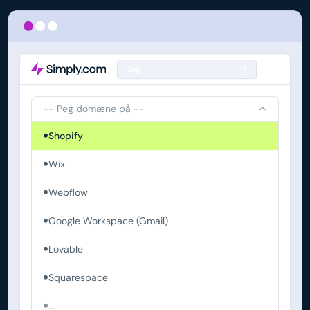
Søg
-- Peg domæne på --
Shopify
Wix
Webflow
Google Workspace (Gmail)
Lovable
Squarespace
...