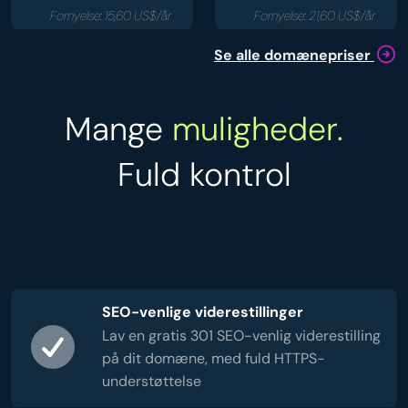
Fornyelse: 15,60 US$/år
Fornyelse: 21,60 US$/år
Se alle domænepriser
Mange
muligheder.
Fuld kontrol
SEO-venlige viderestillinger
Lav en gratis 301 SEO-venlig viderestilling
på dit domæne, med fuld HTTPS-
understøttelse