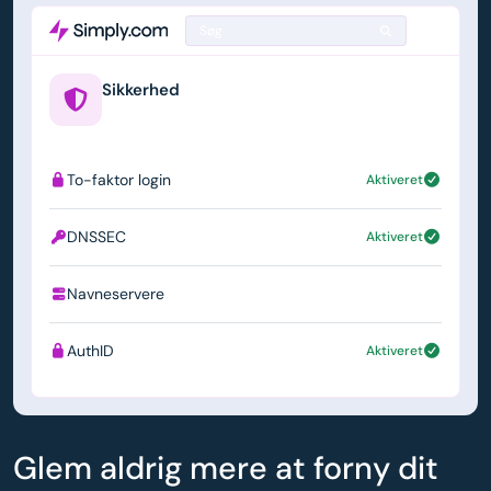
Søg
Sikkerhed
example.us
To-faktor login
Aktiveret
DNSSEC
Aktiveret
Navneservere
ns1.simply.com
AuthID
Aktiveret
Glem aldrig mere at forny dit