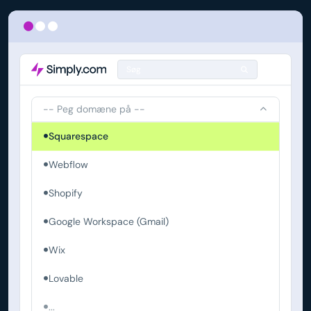
Søg
-- Peg domæne på --
Squarespace
Webflow
Shopify
Google Workspace (Gmail)
Wix
Lovable
...