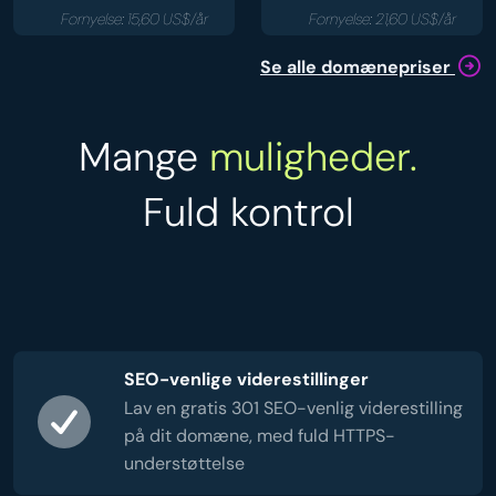
Fornyelse: 15,60 US$/år
Fornyelse: 21,60 US$/år
Se alle domænepriser
Mange
muligheder.
Fuld kontrol
SEO-venlige viderestillinger
Lav en gratis 301 SEO-venlig viderestilling
på dit domæne, med fuld HTTPS-
understøttelse