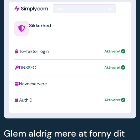
Søg
Sikkerhed
example.us
To-faktor login
Aktiveret
DNSSEC
Aktiveret
Navneservere
ns1.simply.com
AuthID
Aktiveret
Glem aldrig mere at forny dit