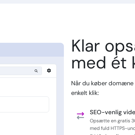
Klar op
med ét k
Når du køber domæne 
enkelt klik:
SEO-venlig vider
Opsætte en gratis 3
med fuld HTTPS-und