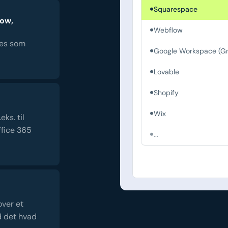
Squarespace
low,
Webflow
es som
Google Workspace (Gm
Lovable
Shopify
Wix
ks. til
fice 365
...
over et
d det hvad