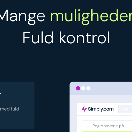
Mange
muligheder
Fuld kontrol
r
 med fuld
Søg
-- Peg domæne på --