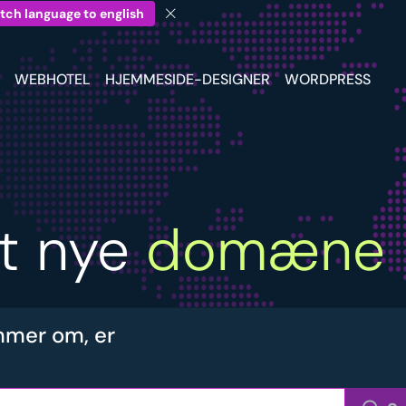
tch language to english
WEBHOTEL
HJEMMESIDE-DESIGNER
WORDPRESS
it nye
domæne
mer om, er