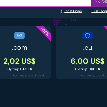
S
Indstillinger
Bulk-søg
-85%
.com
.eu
2,02 US$
6,00 US$
Flytning: 13,19 US$
Flytning: 6,00 US$
Fornyelse: 19,80 US$/år
Fornyelse: 15,60 U