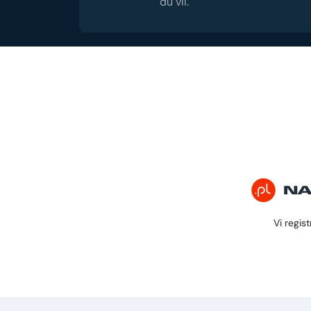
du vil.
Vi regis