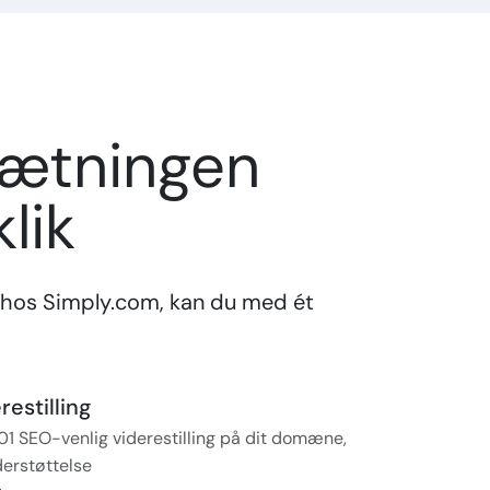
sætningen
lik
hos Simply.com, kan du med ét
estilling
01 SEO-venlig viderestilling på dit domæne,
erstøttelse