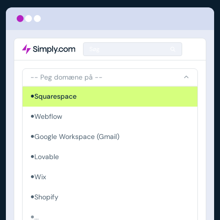
Søg
-- Peg domæne på --
Squarespace
Webflow
Google Workspace (Gmail)
Lovable
Wix
Shopify
...