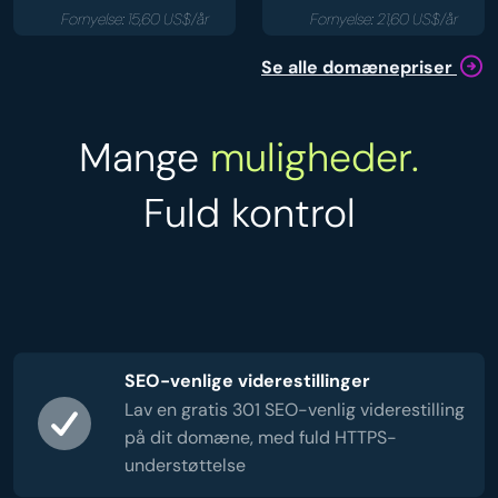
Fornyelse: 15,60 US$/år
Fornyelse: 21,60 US$/år
Se alle domænepriser
Mange
muligheder.
Fuld kontrol
SEO-venlige viderestillinger
Lav en gratis 301 SEO-venlig viderestilling
på dit domæne, med fuld HTTPS-
understøttelse