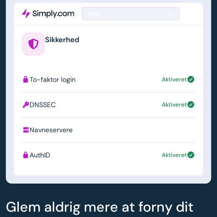
Søg
Sikkerhed
example.us
To-faktor login
Aktiveret
DNSSEC
Aktiveret
Navneservere
ns1.simply.com
AuthID
Aktiveret
Glem aldrig mere at forny dit