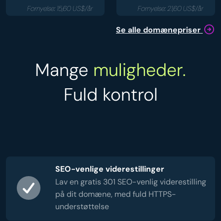
Fornyelse: 15,60 US$/år
Fornyelse: 21,60 US$/år
Se alle domænepriser
Mange
muligheder.
Fuld kontrol
SEO-venlige viderestillinger
Lav en gratis 301 SEO-venlig viderestilling
på dit domæne, med fuld HTTPS-
understøttelse