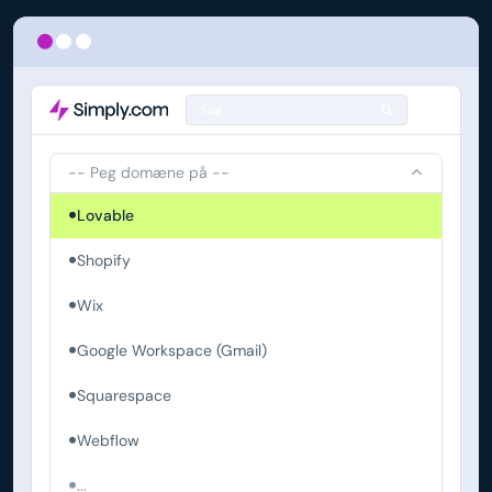
Søg
-- Peg domæne på --
Lovable
Shopify
Wix
Google Workspace (Gmail)
Squarespace
Webflow
...