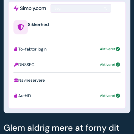
Søg
Sikkerhed
example.us
To-faktor login
Aktiveret
DNSSEC
Aktiveret
Navneservere
ns1.simply.com
AuthID
Aktiveret
Glem aldrig mere at forny dit