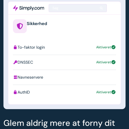
Søg
Sikkerhed
example.us
To-faktor login
Aktiveret
DNSSEC
Aktiveret
Navneservere
ns1.simply.com
AuthID
Aktiveret
Glem aldrig mere at forny dit