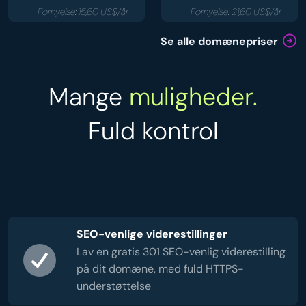
Fornyelse: 15,60 US$/år
Fornyelse: 21,60 US$/år
Se alle domænepriser
Mange
muligheder.
Fuld kontrol
SEO-venlige viderestillinger
Lav en gratis 301 SEO-venlig viderestilling
på dit domæne, med fuld HTTPS-
understøttelse