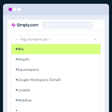
Søg
-- Peg domæne på --
Wix
Shopify
Squarespace
Google Workspace (Gmail)
Lovable
Webflow
...