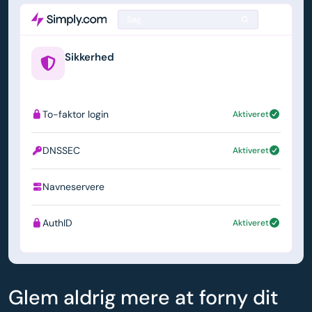
Søg
Sikkerhed
example.us
To-faktor login
Aktiveret
DNSSEC
Aktiveret
Navneservere
ns1.simply.com
AuthID
Aktiveret
Glem aldrig mere at forny dit