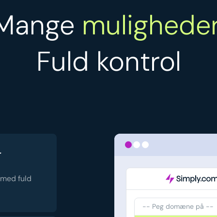
Mange
muligheder
Fuld kontrol
r
 med fuld
-- Peg domæne på --