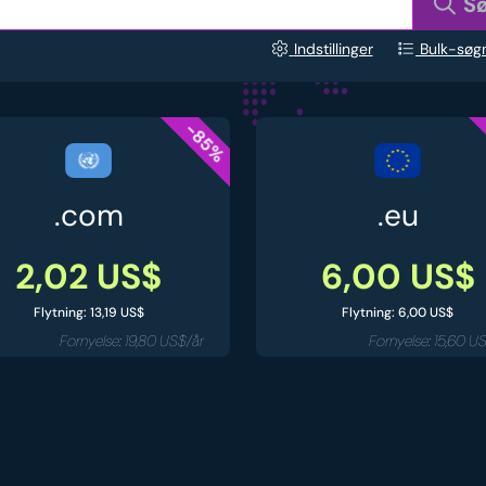
S
Indstillinger
Bulk-søg
-85%
.com
.eu
2,02 US$
6,00 US$
Flytning: 13,19 US$
Flytning: 6,00 US$
Fornyelse: 19,80 US$/år
Fornyelse: 15,60 U