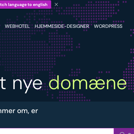
tch language to english
WEBHOTEL
HJEMMESIDE-DESIGNER
WORDPRESS
it nye
domæne
mer om, er