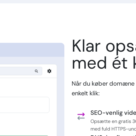
Klar op
med ét k
Når du køber domæne 
enkelt klik:
SEO-venlig vider
Opsætte en gratis 3
med fuld HTTPS-und