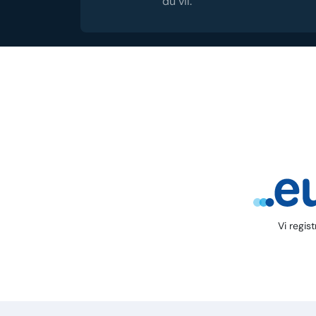
du vil.
Vi regis