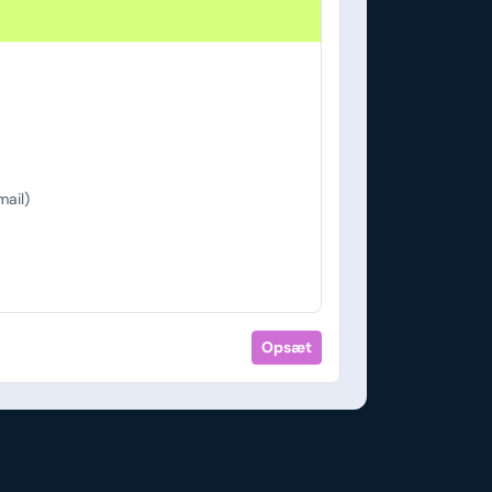
ail)
Opsæt