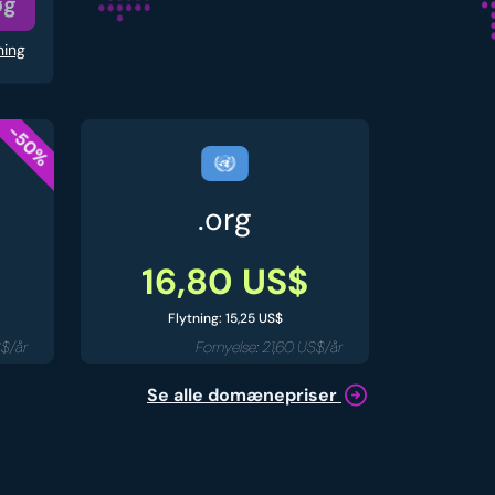
øg
ning
-50%
.org
16,80 US$
Flytning: 15,25 US$
S$/år
Fornyelse: 21,60 US$/år
Se alle domænepriser