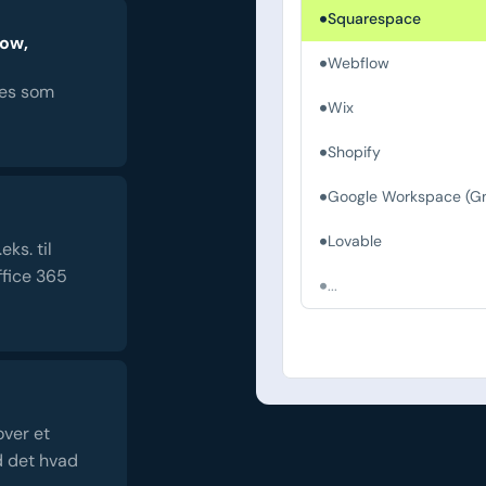
Squarespace
low,
Webflow
es som
Wix
Shopify
Google Workspace (Gm
Lovable
ks. til
fice 365
...
over et
d det hvad