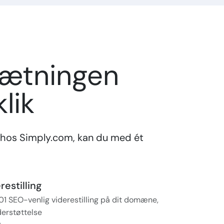
sætningen
lik
hos Simply.com, kan du med ét
estilling
01 SEO-venlig viderestilling på dit domæne,
erstøttelse