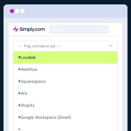
Søg
-- Peg domæne på --
Lovable
Webflow
Squarespace
Wix
Shopify
Google Workspace (Gmail)
...