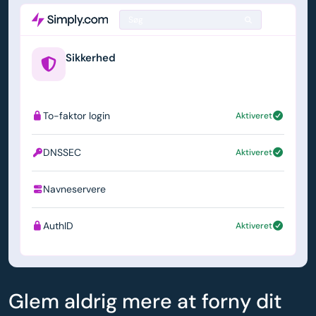
Søg
Sikkerhed
example.us
To-faktor login
Aktiveret
DNSSEC
Aktiveret
Navneservere
ns1.simply.com
AuthID
Aktiveret
Glem aldrig mere at forny dit