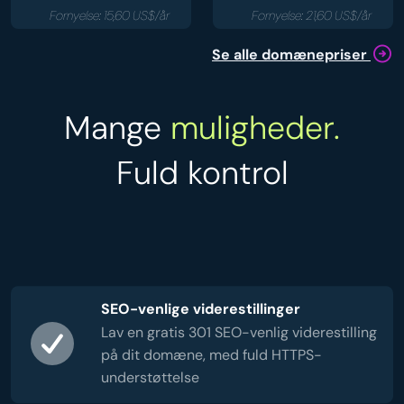
Fornyelse: 15,60 US$/år
Fornyelse: 21,60 US$/år
Se alle domænepriser
Mange
muligheder.
Fuld kontrol
SEO-venlige viderestillinger
Lav en gratis 301 SEO-venlig viderestilling
på dit domæne, med fuld HTTPS-
understøttelse