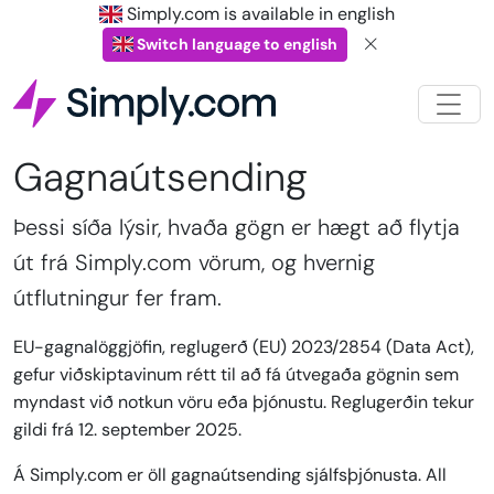
Simply.com is available in english
Switch language to english
Gagnaútsending
Þessi síða lýsir, hvaða gögn er hægt að flytja
út frá Simply.com vörum, og hvernig
útflutningur fer fram.
EU-gagnalöggjöfin, reglugerð (EU) 2023/2854 (Data Act),
gefur viðskiptavinum rétt til að fá útvegaða gögnin sem
myndast við notkun vöru eða þjónustu. Reglugerðin tekur
gildi frá 12. september 2025.
Á Simply.com er öll gagnaútsending sjálfsþjónusta. All