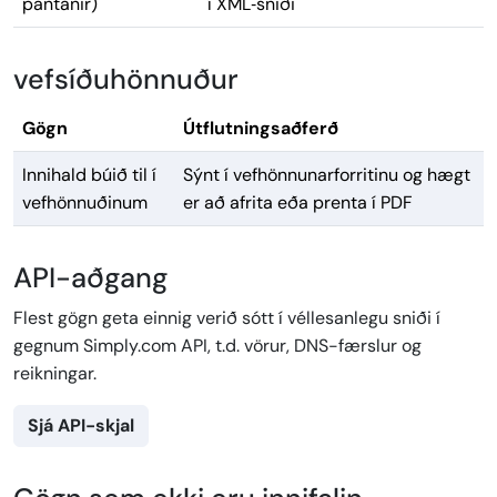
pantanir)
í XML‑sniði
vefsíðuhönnuður
Gögn
Útflutningsaðferð
Innihald búið til í
Sýnt í vefhönnunarforritinu og hægt
vefhönnuðinum
er að afrita eða prenta í PDF
API-aðgang
Flest gögn geta einnig verið sótt í véllesanlegu sniði í
gegnum Simply.com API, t.d. vörur, DNS-færslur og
reikningar.
Sjá API-skjal