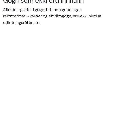
Gögn sem ekki eru innifalin
Afleidd og afleid gögn, t.d. innri greiningar,
rekstrarmælikvarðar og eftirlitsgögn, eru ekki hluti af
útflutningsréttinum.