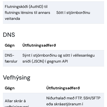
Flutningskóði (AuthID) til
flutnings lénsins til annars
Sótt í stjórnborðinu
veitanda
DNS
Gögn
Útflutningsaðferð
DNS-
Sýnt í stjórnborðinu og sótt í véllesanlegu
færslur
sniði (JSON) í gegnum API
Vefhýsing
Gögn
Útflutningsaðferð
Niðurhalað með FTP, SSH/SFTP
Allar skrár á
eða skráastjóranum í
vefhýsingunni