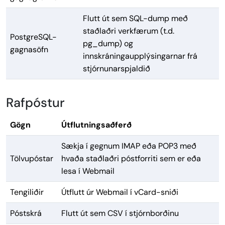
Flutt út sem SQL-dump með
staðlaðri verkfærum (t.d.
PostgreSQL-
pg_dump) og
gagnasöfn
innskráningaupplýsingarnar frá
stjórnunarspjaldið
Rafpóstur
Gögn
Útflutningsaðferð
Sækja í gegnum IMAP eða POP3 með
Tölvupóstar
hvaða staðlaðri póstforriti sem er eða
lesa í Webmail
Tengiliðir
Útflutt úr Webmail í vCard-sniði
Póstskrá
Flutt út sem CSV í stjórnborðinu