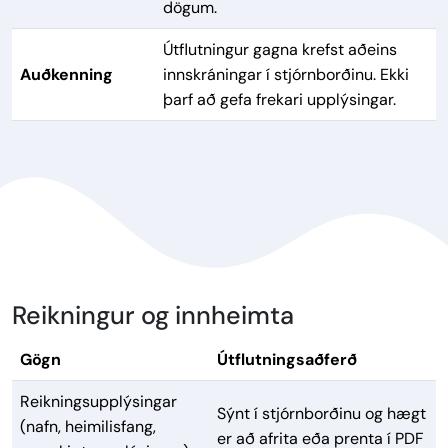
dögum.
Útflutningur gagna krefst aðeins
Auðkenning
innskráningar í stjórnborðinu. Ekki
þarf að gefa frekari upplýsingar.
Reikningur og innheimta
Gögn
Útflutningsaðferð
Reikningsupplýsingar
Sýnt í stjórnborðinu og hægt
(nafn, heimilisfang,
er að afrita eða prenta í PDF