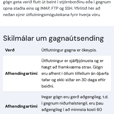
gögn geta verið flutt út beint í stjórnborðinu eða í gegnum
opna staðla eins og IMAP, FTP og SSH. Yfirlitið hér að
neðan sýnir útflutningsmöguleikana fyrir hverja vöru.
Skilmálar um gagnaútsending
Verð
Útflutningur gagna er ókeypis.
Útflutningur er sjálfþjónusta og er
hægt að framkvæma strax. Gögn
Afhendingartími
eru afhent í öllum tilfellum án óþarfa
tafar og ekki síðar en 30 daga eftir
beiðni.
Þegar gögn eru gerð aðgengileg, t.d.
í gegnum niðurhalstengil, eru þau
Afhendingartími
aðgengileg í að minnsta kosti 60