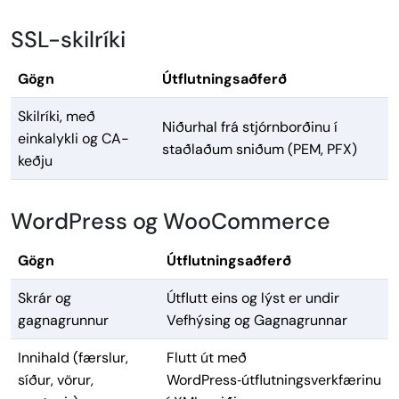
SSL-skilríki
Gögn
Útflutningsaðferð
Skilríki, með
Niðurhal frá stjórnborðinu í
einkalykli og CA-
staðlaðum sniðum (PEM, PFX)
keðju
WordPress og WooCommerce
Gögn
Útflutningsaðferð
Skrár og
Útflutt eins og lýst er undir
gagnagrunnur
Vefhýsing og Gagnagrunnar
Innihald (færslur,
Flutt út með
síður, vörur,
WordPress‑útflutningsverkfærinu