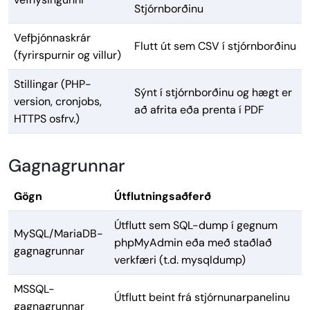
Stjórnborðinu
Vefþjónnaskrár
Flutt út sem CSV í stjórnborðinu
(fyrirspurnir og villur)
Stillingar (PHP-
Sýnt í stjórnborðinu og hægt er
version, cronjobs,
að afrita eða prenta í PDF
HTTPS osfrv.)
Gagnagrunnar
Gögn
Útflutningsaðferð
Útflutt sem SQL-dump í gegnum
MySQL/MariaDB-
phpMyAdmin eða með staðlað
gagnagrunnar
verkfæri (t.d. mysqldump)
MSSQL-
Útflutt beint frá stjórnunarpanelinu
gagnagrunnar